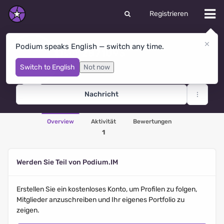
Registrieren
Podium speaks English — switch any time.
User 2871093
Petrosawodsk
· Russland
Switch to English
Not now
Nachricht
Overview
Aktivität
Bewertungen
1
Werden Sie Teil von Podium.IM
Erstellen Sie ein kostenloses Konto, um Profilen zu folgen,
Mitglieder anzuschreiben und Ihr eigenes Portfolio zu
zeigen.