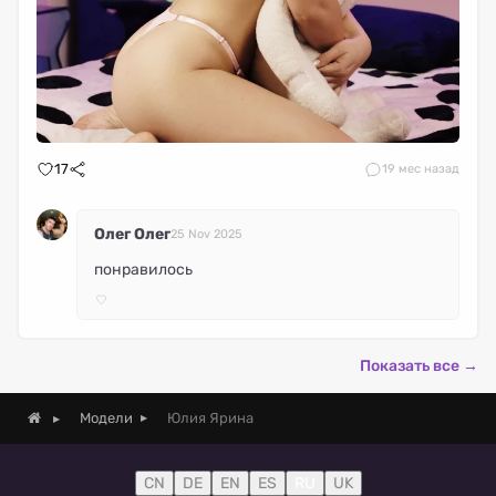
17
1
9 мес назад
Олег Олег
25 Nov 2025
понравилось
Показать все →
Юлия Ярина
Модели
CN
DE
EN
ES
RU
UK