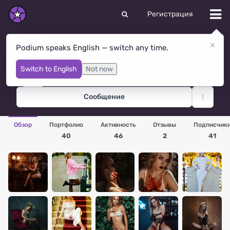
Регистрация
Podium speaks English — switch any time.
Юлия Ярина
Москва
· Франция
Switch to English
Not now
Сообщение
Обзор
Портфолио
Активность
Отзывы
Подписчик
40
46
2
41