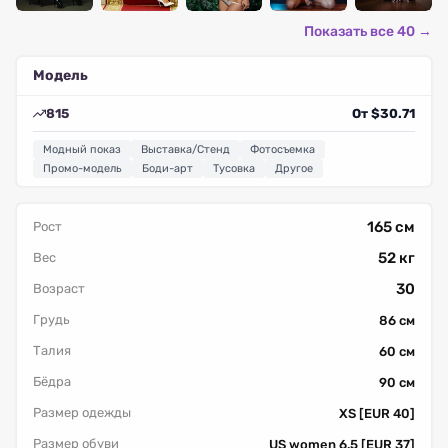
Показать все 40 →
Модель
815
От $30.71
Модный показ
Выставка/Стенд
Фотосъемка
Промо-модель
Боди-арт
Тусовка
Другое
165 см
Рост
52 кг
Вес
30
Возраст
Грудь
86 см
Талия
60 см
Бёдра
90 см
Размер одежды
XS [EUR 40]
Размер обуви
US women 6.5 [EUR 37]