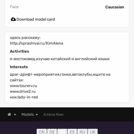
Face
Caucasian
Download model card
здесь расскажу:
http://sprashivai.ru/KimAlena
Activities
я-востоковед,изучаю китайский и английский языки
Interests
драг-дрифт-мероприятия,гонки,автоклубы.ищите на
сайтах:
www.tourerv.ru
www.drive2.ru
ник:lady-in-red
Алена Ким
Models
CN
DE
EN
ES
RU
UK