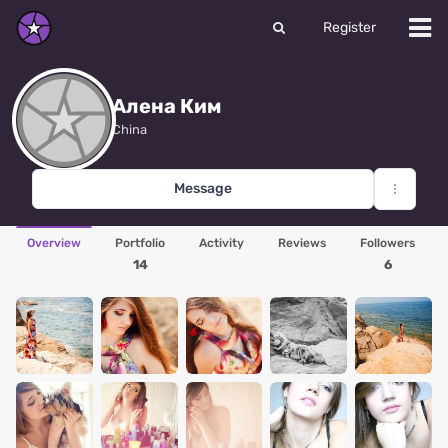
Register
Алена Ким
China
Message
Overview
Portfolio
Activity
Reviews
Followers
14
6