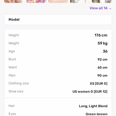
View all 14 →
Model
176 cm
Height
59 kg
Weight
36
Age
Bust
92 cm
Waist
65 cm
Hips
90 cm
Clothing size
XS [EUR 0]
Shoe size
US women 0 [EUR 12]
Hair
Long, Light Blond
Eyes
Green-brown