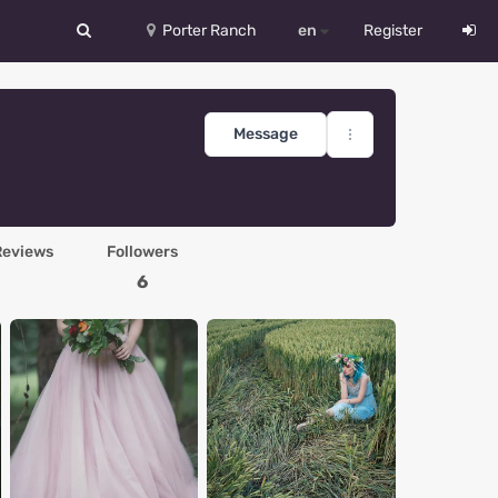
Porter Ranch
en
Register
中文
Deutsch
Message
English
Español
Reviews
Followers
Русский
6
Український