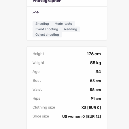
Photographer
4
Shooting
Model tests
Event shooting
Wedding
Object shooting
176 cm
Height
55 kg
Weight
34
Age
Bust
85 cm
Waist
58 cm
Hips
91 cm
Clothing size
XS [EUR 0]
Shoe size
US women 0 [EUR 12]