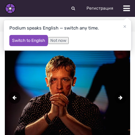
Регистрация
Словарь
Podium speaks English — switch any time.
Илья Рашап
Switch to English
Not now