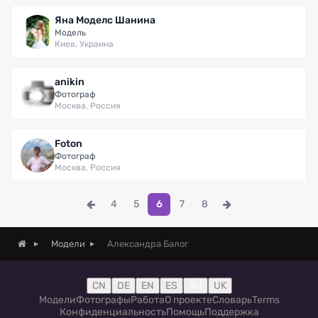
Яна Моделс Шанина
Модель
Киев, Украина
anikin
Фотограф
Москва, Россия
Foton
Фотограф
Москва, Россия
4
5
6
7
8
Александра Балог
Модели
CN
DE
EN
ES
RU
UK
Модели
Фотографы
Работа
О проекте
Словарь
Terms
Конфиденциальность
Помощь
Поддержка