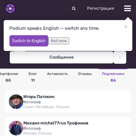
Регистрация
Александра Балог
Podium speaks English — switch any time.
Москва
· Россия
Switch to English
Not now
Премиум
Editor's Pick × 1
Сообщение
Портфолио
Блог
Активность
Отзывы
Подписчики
80
11
86
Игорь Патокин
Фотограф
Санкт-Петербург, Россия
Михаил michel77rus Трофимов
Фотограф
Москва, Россия