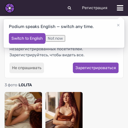
Регистрация
Chocolate
Podium speaks English — switch any time.
Switch to English
Not now
Некоторые виды содержимого скрыты от
незарегистрированных посетителей.
Зарегистрируйтесь, чтобы видеть все.
Не спрашивать
Зарегистрироваться
3 фото
·
LOLITA