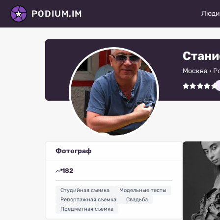
PODIUM.IM
Люд
Моде
Стани
Актё
Москва
· Р
Танц
Фото
Стил
Виза
Фотограф
Диза
182
Виде
Студийная съемка
Модельные тесты
Рету
Репортажная съемка
Свадьба
Предметная съемка
Все 