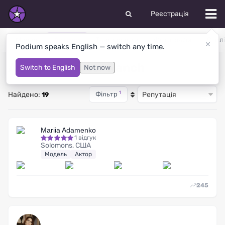
Реєстрація
Моделі
Актори
Танцюристи
Фотографи
Стил
Podium speaks English — switch any time.
Актори у Porter Ranch
Switch to English
Not now
1
Найдено:
Фільтр
19
Mariia Adamenko
1 відгук
Solomons, США
Модель
Актор
245