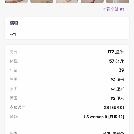
查看全部 91 →
模特
1
172 厘米
身高
57 公斤
体重
39
年龄
胸围
92 厘米
腰围
66 厘米
臀围
92 厘米
衣服尺寸
XS [EUR 0]
鞋码
US women 0 [EUR 12]
头发
长发, 黑褐色