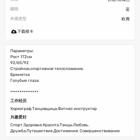
眼睛
蓝
外观类型
欧裔
下载模卡
Параметры:
Рост 172см
92/65/92
Стройное,спортивное телосложение.
Брюнетка
Голубые глаза
***************
工作经历
Хореограф,Танцовщица,Фитнес инструктор
兴趣爱好
Спорт.Здоровье.Красота.Танцы.Любовь.
Дружба.Путешествия.Достижения. Совершенствование