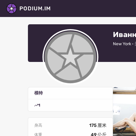
PODIUM.IM
Иванн
New York
·
模特
1
175 厘米
身高
49 公斤
体重