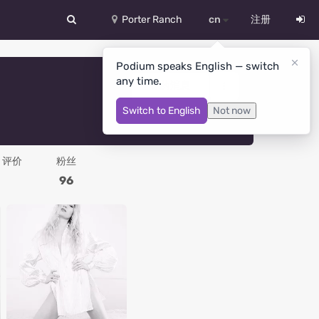
Porter Ranch
cn
注册
中文
Podium speaks English — switch
any time.
Deutsch
你的消息
Switch to English
Not now
English
Español
评价
粉丝
Русский
96
Український