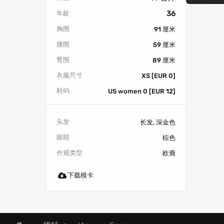
36
年龄
胸围
91 厘米
腰围
59 厘米
臀围
89 厘米
衣服尺寸
XS [EUR 0]
鞋码
US women 0 [EUR 12]
头发
长发, 深金色
眼睛
棕色
外观类型
欧裔
下载模卡