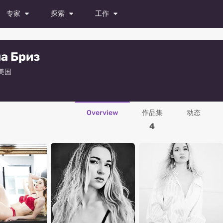
专家
探索
工作
模特
杂志
所有职位
а Бриз
演员
照片
试镜
 美国
舞者
视频
发布职位
摄影师
Overview
作品集
动态
造型师
4
化妆师
时装设计师
摄像师
修图师
所有专家