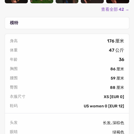
查看全部 42 →
模特
176 厘米
身高
47 公斤
体重
36
年龄
胸围
86 厘米
腰围
59 厘米
臀围
88 厘米
衣服尺寸
XS [EUR 0]
鞋码
US women 0 [EUR 12]
头发
长发, 深棕色
眼睛
绿褐色