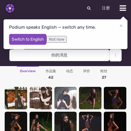
注册
Podium speaks English — switch any time.
Кристина Власова
St Petersburg
· 俄罗斯联邦
Switch to English
Not now
你的消息
Overview
作品集
动态
评价
粉丝
42
27