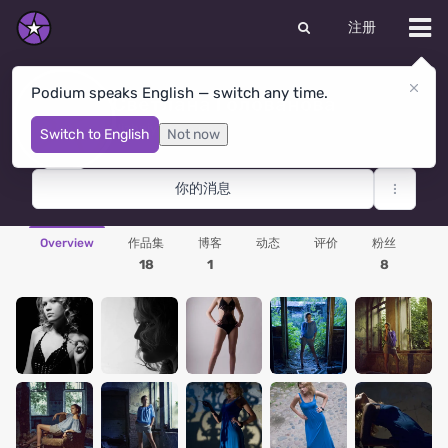
注册
Podium speaks English — switch any time.
Светлана Голованова
Nizhniy Novgorod
· 俄罗斯联邦
Switch to English
Not now
你的消息
Overview
作品集
博客
动态
评价
粉丝
18
1
8