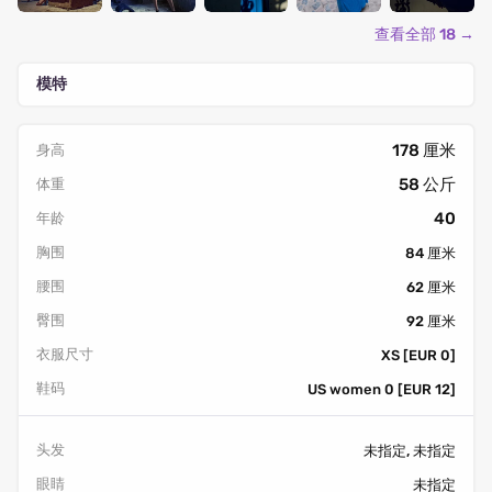
查看全部 18 →
模特
178 厘米
身高
58 公斤
体重
40
年龄
胸围
84 厘米
腰围
62 厘米
臀围
92 厘米
衣服尺寸
XS [EUR 0]
鞋码
US women 0 [EUR 12]
头发
未指定, 未指定
眼睛
未指定