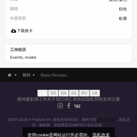
眼睛
棕色
外观类型
欧裔
下载模卡
工作经历
Events, model
Вера Лесовец
模特
CN
DE
EN
ES
RU
UK
模特
摄影师
工作
关于我们
词汇表
协议
隐私
帮助
支持
注册
2009-2026 © Podium.im. 领先的时尚社区，拥有大型
模特数据库
，涵盖演
员、摄影师、造型师及其他时尚行业从业者。
使用cookie是网站运行所必需的。
隐私政策