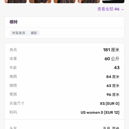
查看全部 46 →
模特
时装表演
摄影
181 厘米
身高
60 公斤
体重
43
年龄
胸围
84 厘米
腰围
63 厘米
臀围
96 厘米
衣服尺寸
XS [EUR 0]
鞋码
US women 0 [EUR 12]
头发
及肩, 栗色