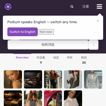
注册
Podium speaks English — switch any time.
Ирина Яснова
Moscow
· 俄罗斯联邦
Switch to English
Not now
你的消息
Overview
作品集
动态
评价
粉丝
9
25