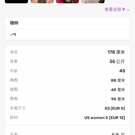
查看全部 9 →
模特
1
178 厘米
身高
55 公斤
体重
45
年龄
胸围
88 厘米
腰围
60 厘米
臀围
90 厘米
衣服尺寸
XS [EUR 0]
鞋码
US women 0 [EUR 12]
头发
长发, 红