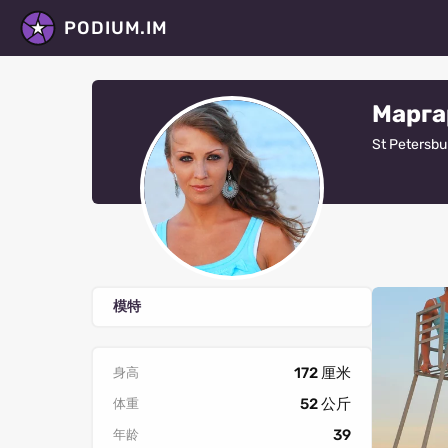
PODIUM.IM
Марга
St Petersbu
模特
172 厘米
身高
52 公斤
体重
39
年龄