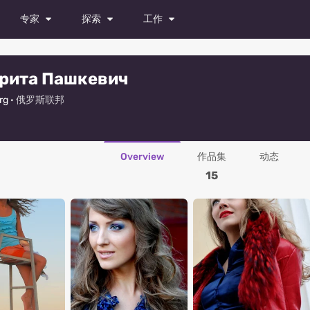
专家
探索
工作
模特
杂志
所有职位
рита Пашкевич
演员
照片
试镜
rg
· 俄罗斯联邦
舞者
视频
发布职位
摄影师
Overview
作品集
动态
造型师
15
化妆师
时装设计师
摄像师
修图师
所有专家