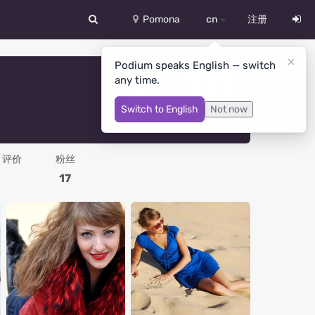
Pomona
cn
注册
中文
Podium speaks English — switch
any time.
Deutsch
你的消息
Switch to English
Not now
English
Español
评价
粉丝
Русский
17
Український