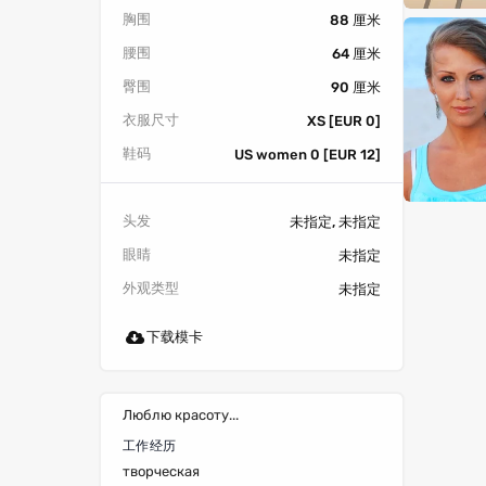
胸围
88 厘米
腰围
64 厘米
臀围
90 厘米
衣服尺寸
XS [EUR 0]
鞋码
US women 0 [EUR 12]
头发
未指定, 未指定
眼睛
未指定
外观类型
未指定
下载模卡
Люблю красоту...
工作经历
творческая