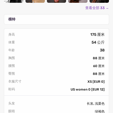
查看全部 33 →
模特
175 厘米
身高
54 公斤
体重
38
年龄
胸围
88 厘米
腰围
60 厘米
臀围
88 厘米
衣服尺寸
XS [EUR 0]
鞋码
US women 0 [EUR 12]
头发
长发, 浅栗色
眼睛
绿褐色