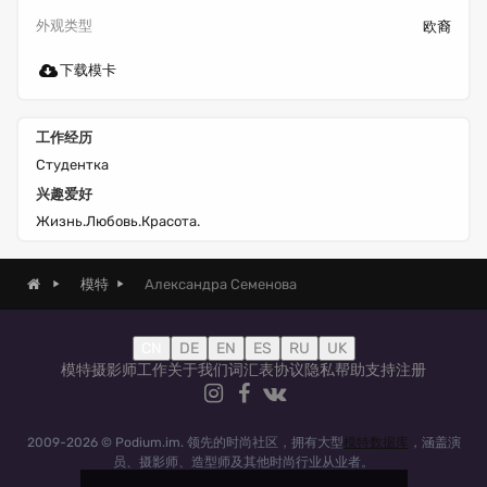
外观类型
欧裔
下载模卡
工作经历
Студентка
兴趣爱好
Жизнь.Любовь.Красота.
Александра Семенова
模特
CN
DE
EN
ES
RU
UK
模特
摄影师
工作
关于我们
词汇表
协议
隐私
帮助
支持
注册
2009-2026 © Podium.im. 领先的时尚社区，拥有大型
模特数据库
，涵盖演
员、摄影师、造型师及其他时尚行业从业者。