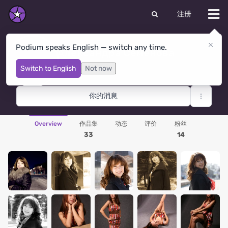
注册
Podium speaks English — switch any time.
Александра Семенова
Novokuznetsk
· 俄罗斯联邦
Switch to English
Not now
你的消息
Overview
作品集
动态
评价
粉丝
33
14