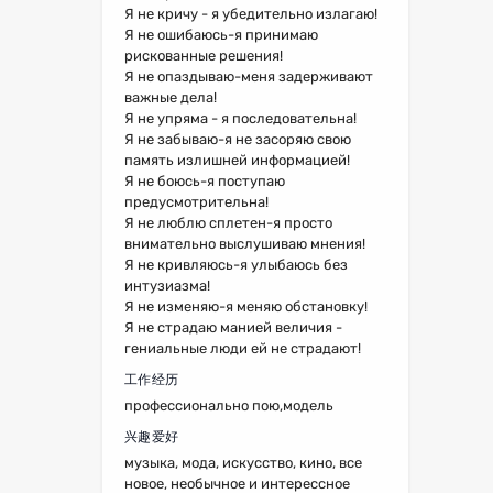
Я не кричу - я убедительно излагаю!
Я не ошибаюсь-я принимаю
рискованные решения!
Я не опаздываю-меня задерживают
важные дела!
Я не упряма - я последовательна!
Я не забываю-я не засоряю свою
память излишней информацией!
Я не боюсь-я поступаю
предусмотрительна!
Я не люблю сплетен-я просто
внимательно выслушиваю мнения!
Я не кривляюсь-я улыбаюсь без
интузиазма!
Я не изменяю-я меняю обстановку!
Я не страдаю манией величия -
гениальные люди ей не страдают!
工作经历
профессионально пою,модель
兴趣爱好
музыка, мода, искусство, кино, все
новое, необычное и интерессное