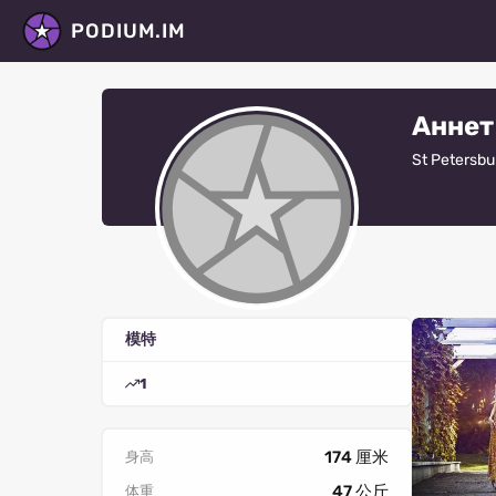
PODIUM.IM
Аннет
St Petersbu
模特
1
174 厘米
身高
47 公斤
体重