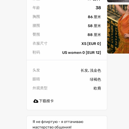
38
年龄
胸围
86 厘米
腰围
58 厘米
臀围
88 厘米
衣服尺寸
XS [EUR 0]
鞋码
US women 0 [EUR 12]
头发
长发, 浅金色
眼睛
绿褐色
外观类型
欧裔
下载模卡
Я не флиртую - я оттачиваю
мастерство общения!