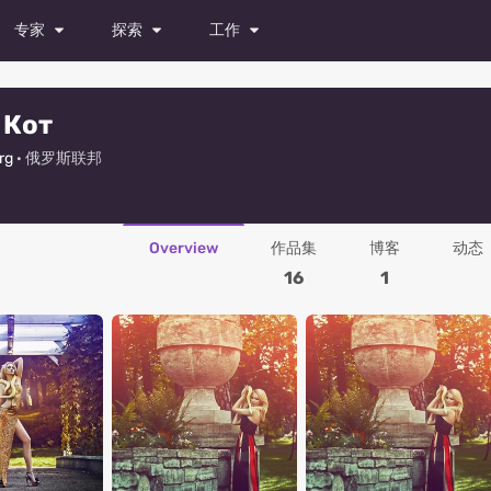
专家
探索
工作
模特
杂志
所有职位
 Кот
演员
照片
试镜
rg
· 俄罗斯联邦
舞者
视频
发布职位
摄影师
Overview
作品集
博客
动态
造型师
16
1
化妆师
时装设计师
摄像师
修图师
所有专家