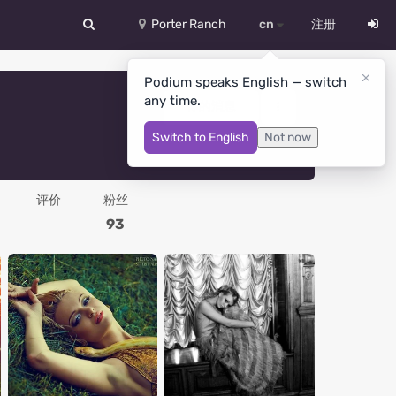
Porter Ranch
cn
注册
中文
Podium speaks English — switch
any time.
Deutsch
你的消息
Switch to English
Not now
English
Español
评价
粉丝
Русский
93
Український