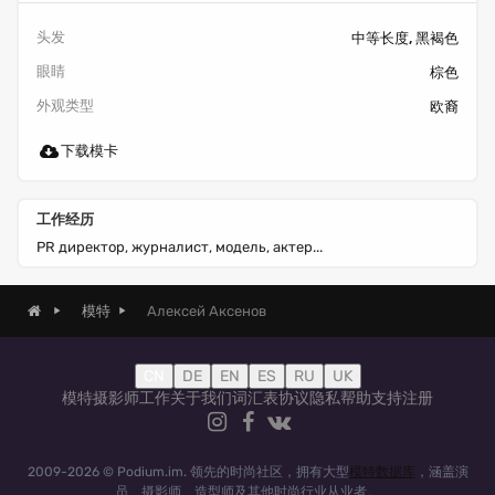
头发
中等长度, 黑褐色
眼睛
棕色
外观类型
欧裔
下载模卡
工作经历
PR директор, журналист, модель, актер...
Алексей Аксенов
模特
CN
DE
EN
ES
RU
UK
模特
摄影师
工作
关于我们
词汇表
协议
隐私
帮助
支持
注册
2009-2026 © Podium.im. 领先的时尚社区，拥有大型
模特数据库
，涵盖演
员、摄影师、造型师及其他时尚行业从业者。