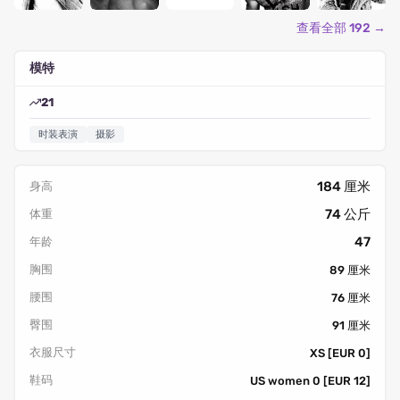
查看全部 192 →
模特
21
时装表演
摄影
184 厘米
身高
74 公斤
体重
47
年龄
胸围
89 厘米
腰围
76 厘米
臀围
91 厘米
衣服尺寸
XS [EUR 0]
鞋码
US women 0 [EUR 12]