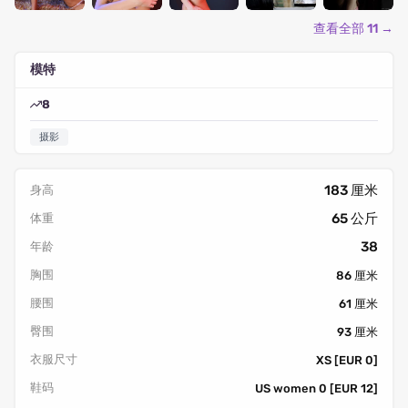
查看全部 11 →
模特
8
摄影
183 厘米
身高
65 公斤
体重
38
年龄
胸围
86 厘米
腰围
61 厘米
臀围
93 厘米
衣服尺寸
XS [EUR 0]
鞋码
US women 0 [EUR 12]