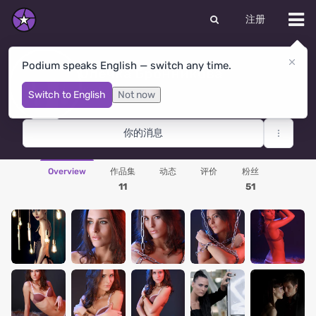
注册
Podium speaks English — switch any time.
Олечка Бронникова
Minsk
· 白俄罗斯
Switch to English
Not now
你的消息
Overview
作品集
动态
评价
粉丝
11
51