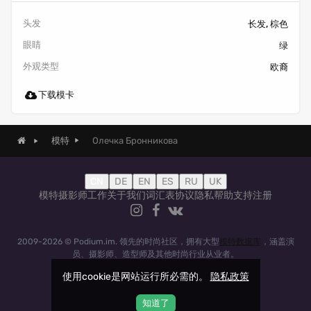
头发
长发, 棕色
眼睛
绿
外观类型
欧裔
下载模卡
Олечка Бронникова
模特
CN
DE
EN
ES
RU
UK
模特
摄影师
工作
关于我们
词汇表
协议
隐私
帮助
支持
注册
2009-2026 © Podium.im. 领先的时尚社区，拥有大型
模特数据库
，涵盖演
员、摄影师、造型师及其他时尚行业从业者。
使用cookie是网站运行所必需的。
隐私政策
知道了