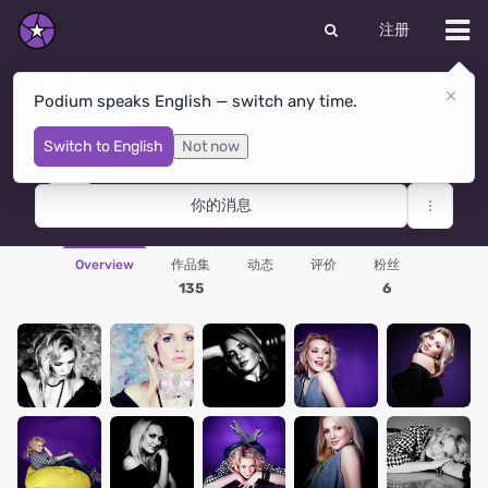
注册
Podium speaks English — switch any time.
Оксана Ткачук
Kyiv
· 乌克兰
Switch to English
Not now
你的消息
Overview
作品集
动态
评价
粉丝
135
6