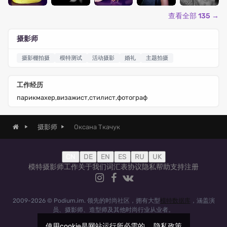
查看全部 135 →
摄影师
摄影棚拍摄
模特测试
活动摄影
婚礼
主题拍摄
工作经历
парикмахер,визажист,стилист,фотограф
Оксана Ткачук
摄影师
CN
DE
EN
ES
RU
UK
模特
摄影师
工作
关于我们
词汇表
协议
隐私
帮助
支持
注册
2009-2026 © Podium.im. 领先的时尚社区，拥有大型
模特数据库
，涵盖演
员、摄影师、造型师及其他时尚行业从业者。
使用cookie是网站运行所必需的。
隐私政策