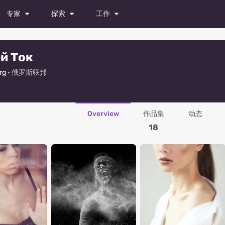
专家
探索
工作
模特
杂志
所有职位
й Ток
演员
照片
试镜
rg
· 俄罗斯联邦
舞者
视频
发布职位
摄影师
Overview
作品集
动态
造型师
18
化妆师
时装设计师
摄像师
修图师
所有专家