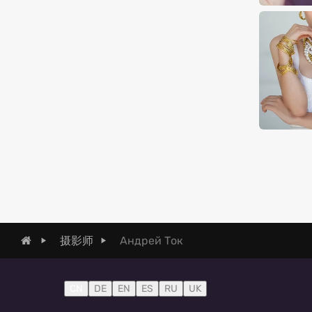
Андрей Ток
摄影师
CN
DE
EN
ES
RU
UK