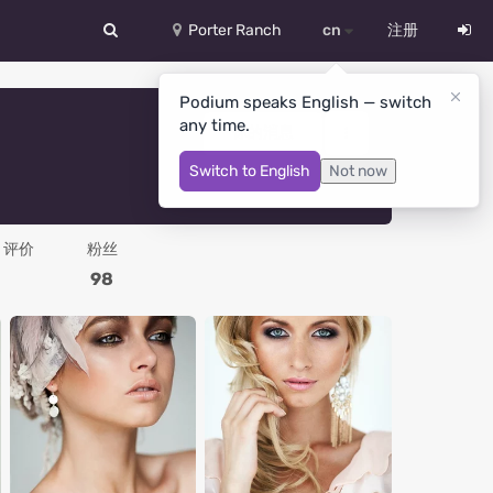
Porter Ranch
cn
注册
中文
Podium speaks English — switch
any time.
Deutsch
你的消息
Switch to English
Not now
English
Español
评价
粉丝
Русский
98
Український