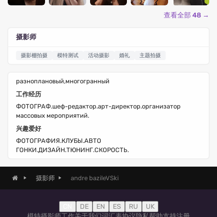
查看全部 48 →
摄影师
摄影棚拍摄
模特测试
活动摄影
婚礼
主题拍摄
разноплановый,многогранный
工作经历
ФОТОГРАФ.шеф-редактор.арт-директор.организатор
массовых мероприятий.
兴趣爱好
ФОТОГРАФИЯ.КЛУБЫ.АВТО
ГОНКИ.ДИЗАЙН.ТЮНИНГ.СКОРОСТЬ.
andre bazileVSki
摄影师
CN
DE
EN
ES
RU
UK
模特
摄影师
工作
关于我们
词汇表
协议
隐私
帮助
支持
注册