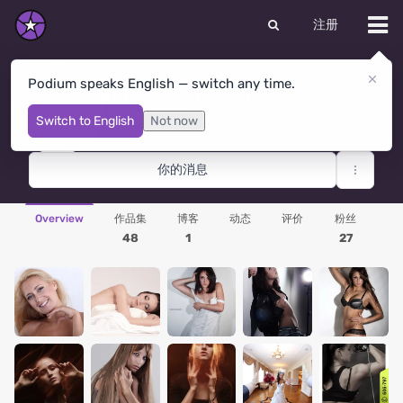
注册
Podium speaks English — switch any time.
andre bazileVSki
St Petersburg
· 俄罗斯联邦
Switch to English
Not now
你的消息
Overview
作品集
博客
动态
评价
粉丝
48
1
27