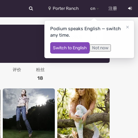
Porter Ranch
cn
注册
中文
Podium speaks English — switch
any time.
Deutsch
你的消息
Switch to English
Not now
English
Español
评价
粉丝
Русский
18
Український