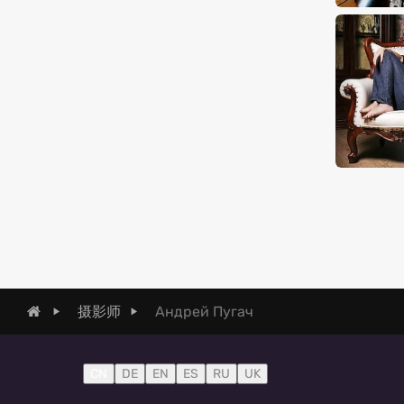
Андрей Пугач
摄影师
CN
DE
EN
ES
RU
UK