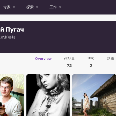
专家
探索
工作
模特
杂志
所有职位
й Пугач
演员
照片
试镜
 俄罗斯联邦
舞者
视频
发布职位
摄影师
Overview
作品集
博客
动态
造型师
72
2
化妆师
时装设计师
摄像师
修图师
所有专家