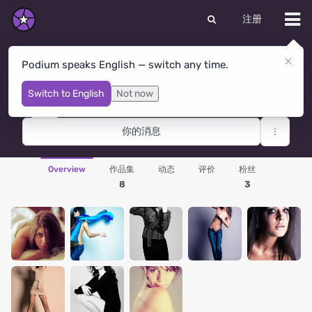
注册
Podium speaks English — switch any time.
Лена Гречановская
St Petersburg
· 俄罗斯联邦
Switch to English
Not now
你的消息
Overview
作品集
动态
评价
粉丝
8
3