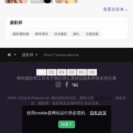
查看全部 8 →
摄影师
摄影棚拍摄
模特测试
活动摄影
婚礼
主题拍摄
Лена Гречановская
摄影师
CN
DE
EN
ES
RU
UK
模特
摄影师
工作
关于我们
词汇表
协议
隐私
帮助
支持
注册
2009-2026 © Podium.im. 领先的时尚社区，拥有大型
模特数据库
，涵盖演
员、摄影师、造型师及其他时尚行业从业者。
使用cookie是网站运行所必需的。
隐私政策
知道了