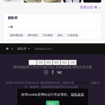
查看全部 15 →
摄影师
2
摄影棚拍摄
模特测试
活动摄影
婚礼
主题拍摄
Эдвард Альт
摄影师
CN
DE
EN
ES
RU
UK
模特
摄影师
工作
关于我们
词汇表
协议
隐私
帮助
支持
注册
2009-2026 © Podium.im. 领先的时尚社区，拥有大型
模特数据库
，涵盖演
员、摄影师、造型师及其他时尚行业从业者。
使用cookie是网站运行所必需的。
隐私政策
知道了