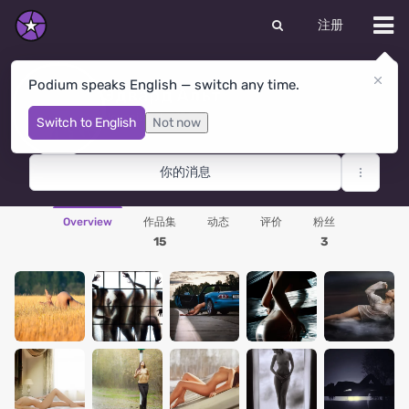
注册
Podium speaks English — switch any time.
Эдвард Альт
Novosibirsk
· 俄罗斯联邦
Switch to English
Not now
你的消息
Overview
作品集
动态
评价
粉丝
15
3