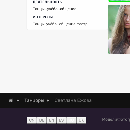
ДЕЯТЕЛЬНОСТЬ
Танцы...учёба...общение
ИНТЕРЕСЫ
Танцы..учёба...общение..театр
Светлана Ежова
Танцоры
Модели
Фотог
CN
DE
EN
ES
RU
UK