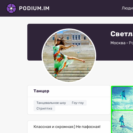
PODIUM.IM
Люд
Моде
Светл
Актё
Москва
· Р
Танц
Фото
Стил
Виза
Танцор
Диза
Танцевальное шоу
Гоу-гоу
Виде
Стриптиз
Рету
Классная и скромная:) Не пафосная!
Все 