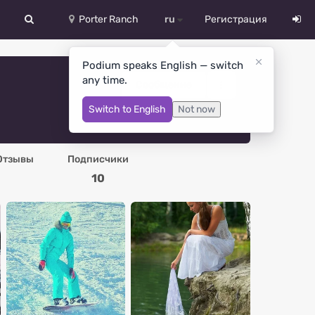
Porter Ranch
ru
Регистрация
中文
Podium speaks English — switch
any time.
Deutsch
Сообщение
Switch to English
Not now
English
Español
Отзывы
Подписчики
Русский
10
Український