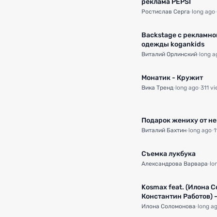
реклама PEPSI
Ростислав Серга
·
long ago
·
Backstage с рекламно
одежды kogankids
Виталий Орлинский
·
long a
Монатик - Кружит
Вика Тренд
·
long ago
·
311 v
Подарок жениху от не
Виталий Бахтин
·
long ago
·
1
Съемка лукбука
Александрова Варвара
·
lo
Kosmax feat. (Илона 
Константин Работов) -
(Hozier)
Илона Соломонова
·
long a