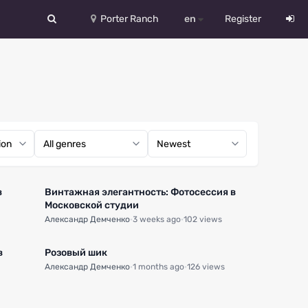
Porter Ranch
en
Register
中文
Deutsch
English
Español
Русский
0:40
1:07
в
Винтажная элегантность: Фотосессия в
Український
Московской студии
Александр Демченко
·
3 weeks ago
·
102 views
0:46
0:14
в
Розовый шик
Александр Демченко
·
1 months ago
·
126 views
1:13
0:30