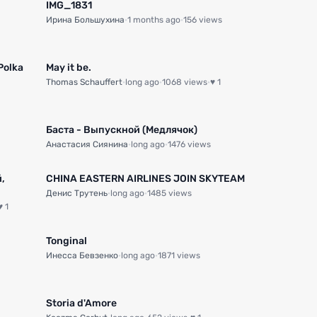
IMG_1831
Ирина Большухина
·
1 months ago
·
156 views
Polka
May it be.
Thomas Schauffert
·
long ago
·
1068 views
·
♥ 1
Баста - Выпускной (Медлячок)
Анастасия Сиянина
·
long ago
·
1476 views
,
CHINA EASTERN AIRLINES JOIN SKYTEAM
Денис Трутень
·
long ago
·
1485 views
♥ 1
0:29
0:40
Tonginal
Инесса Бевзенко
·
long ago
·
1871 views
Storia d'Amore