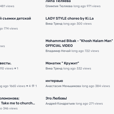
Липа Тюляева
481 views
Олимпия Тюляева
·
long ago
·
971 views
й съемки детской
LADY STYLE choreo by Ki.La
Вика Тренд
·
long ago
·
300 views
go
·
774 views
1:23
Mohammad Bibak - "Khosh Halam Man"
OFFICIAL VIDEO
iews
Владимир Нечай
·
long ago
·
722 views
весты.
Монатик " Кружит"
110 views
·
♥ 1
Вика Тренд
·
long ago
·
332 views
интервью
ng ago
·
1665 views
·
♥ 4
·
💬 1
Анастасия Меньшикова
·
long ago
·
384 views
Соломонова;
Это Любовь!
 Take me to church
Андрей Κондратьев
·
long ago
·
271 views
go
·
346 views