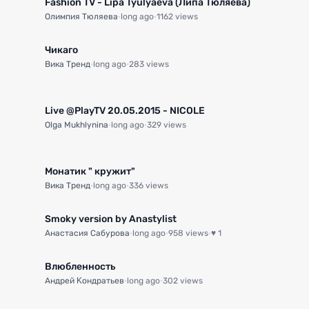
Fashion TV - Lipa Tyulyaeva (Липа Тюляева)
Олимпия Тюляева
·
long ago
·
1162 views
2:16
2:37
Чикаго
Вика Тренд
·
long ago
·
283 views
Live @PlayTV 20.05.2015 - NICOLE
Olga Mukhlynina
·
long ago
·
329 views
1:23
1:23
Монатик " кружит"
Вика Тренд
·
long ago
·
336 views
Smoky version by Anastylist
Анастасия Сабурова
·
long ago
·
958 views
·
♥ 1
Влюбленность
Андрей Κондратьев
·
long ago
·
302 views