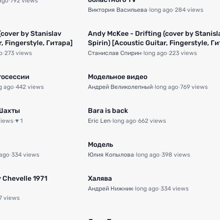
ago
·
792 views
Виктория Васильева
·
long ago
·
284 views
(cover by Stanislav
Andy McKee - Drifting (cover by Stanisl
r, Fingerstyle, Гитара]
Spirin) [Acoustic Guitar, Fingerstyle, Г
o
·
273 views
Станислав Спирин
·
long ago
·
223 views
тосессии
Модельное видео
g ago
·
442 views
Андрей Великолепный
·
long ago
·
769 views
 Шахты
Bara is back
views
·
♥ 1
Eric Len
·
long ago
·
662 views
Модель
 ago
·
334 views
Юлия Копылова
·
long ago
·
398 views
 Chevelle 1971
Халява
Андрей Нижник
·
long ago
·
334 views
7 views