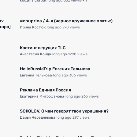
Koozma Corbut
·
long ago
·
652 views
·
♥ 1
av
#chuprina / 4-я (черное кружевное платье)
итара]
Ирина Костюк
·
long ago
·
770 views
Кастинг ведущих TLC
Анастасия Койда
·
long ago
·
1298 views
HelloRussiaTrip Евгения Тельнова
Евгения Тельнова
·
long ago
·
306 views
Реклама Единая Россия
Екатерина Митрофанова
·
long ago
·
265 views
SOKOLOV. О чем говорят твои украшения?
Дарья Чередникова
·
long ago
·
297 views