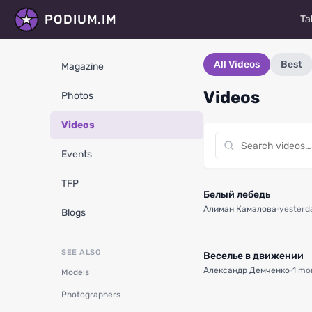
PODIUM.IM
Ta
M
All Videos
Best
Magazine
Ac
Videos
Photos
D
Videos
P
Events
St
TFP
Ma
Белый лебедь
Алиман Камалова
·
yesterd
Blogs
Fa
V
SEE ALSO
Веселье в движении
Александр Демченко
·
1 mo
Models
R
Photographers
Al