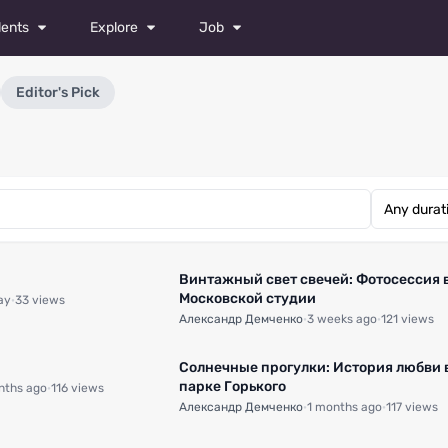
lents
Explore
Job
odels
Magazine
All Jobs
Editor's Pick
tors
Photos
Castings
ancers
Videos
Post a Job
hotographers
ylists
0:04
keup Artists
Винтажный свет свечей: Фотосессия 
Московской студии
ay
·
33 views
shion Designers
Александр Демченко
·
3 weeks ago
·
121 views
0:21
ideographers
Солнечные прогулки: История любви 
парке Горького
nths ago
·
116 views
etouchers
Александр Демченко
·
1 months ago
·
117 views
0:29
l talents