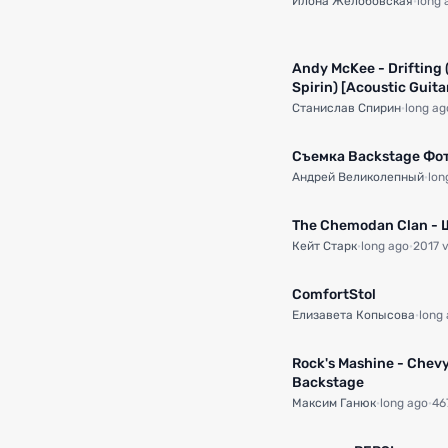
Илона Желобовская
·
long 
Andy McKee - Drifting 
Spirin) [Acoustic Guita
Станислав Спирин
·
long ag
Съемка Backstage Фо
Андрей Великолепный
·
lon
The Chemodan Clan -
Кейт Старк
·
long ago
·
2017 
ComfortStol
Елизавета Копысова
·
long
Rock's Mashine - Chevy
Backstage
Максим Ганюк
·
long ago
·
46