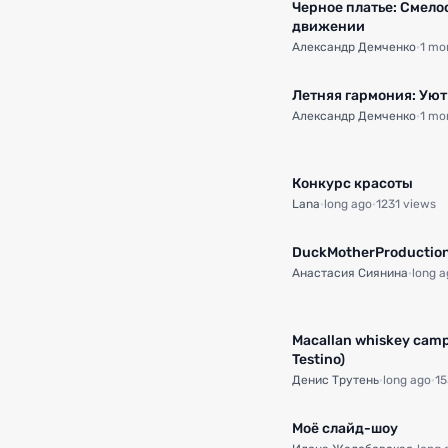
Черное платье: Смело
движении
Александр Демченко
·
1 mo
Летняя гармония: Уют
Александр Демченко
·
1 mo
Конкурс красоты
Lana
·
long ago
·
1231 views
DuсkMotherProductio
Анастасия Сиянина
·
long a
Macallan whiskey camp
Testino)
Денис Трутень
·
long ago
·
15
Моё слайд-шоу