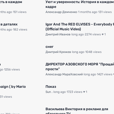
сть в каждом
Уют и уверенность: История в каждом
кадре
nths ago
·
151 views
Александр Демченко
·
1 months ago
·
131 views
0:55
 в деталях
Igor And The RED ELVISES - Everybody 
(Official Music Video)
nths ago
·
182 views
Дмитрий Иванов
·
long ago
·
2274 views
·
♥ 1
снег
Дмитрий Кряжев
·
long ago
·
1048 views
n
ДИРЕКТОР АЗОВСКОГО МОРЯ "Прощай
прости"
go
·
1256 views
Александр МараХовский
·
long ago
·
1421 views
·
1:35
aign ( by Mario
Показ
Sun .
·
long ago
·
1723 views
·
♥ 1
31 views
Васильева Виктория в рекламе для
областного TV