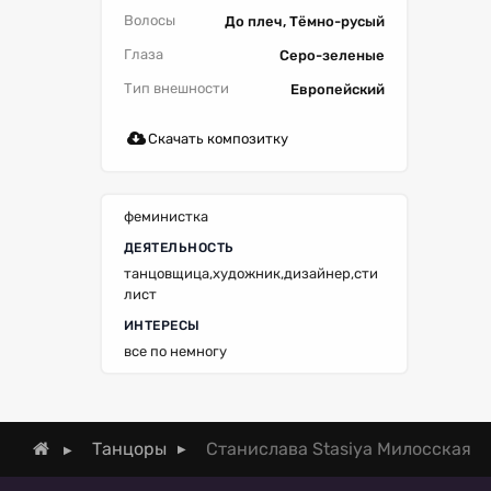
Волосы
До плеч, Тёмно-русый
Глаза
Серо-зеленые
Тип внешности
Европейский
Скачать композитку
феминистка
ДЕЯТЕЛЬНОСТЬ
танцовщица,художник,дизайнер,сти
лист
ИНТЕРЕСЫ
все по немногу
Станислава Stasiya Милосская
Танцоры