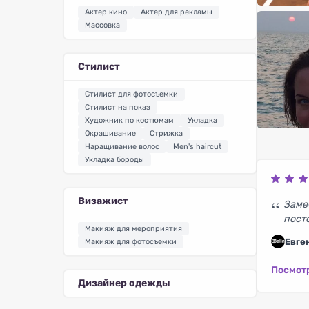
Актер кино
Актер для рекламы
Массовка
Стилист
Стилист для фотосъемки
Стилист на показ
Художник по костюмам
Укладка
Окрашивание
Стрижка
Наращивание волос
Men's haircut
Укладка бороды
Визажист
Заме
пост
Макияж для мероприятия
Евген
Макияж для фотосъемки
Посмот
Дизайнер одежды