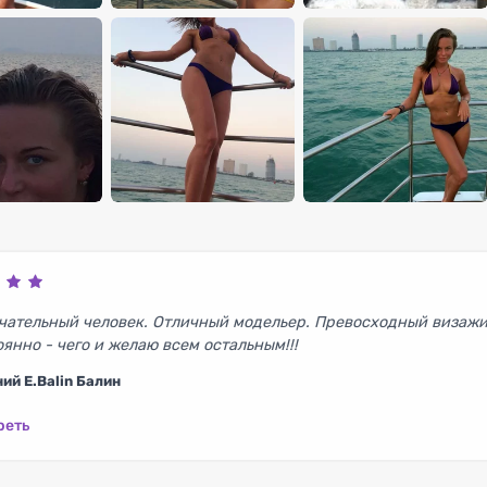
чательный человек. Отличный модельер. Превосходный визажи
оянно - чего и желаю всем остальным!!!
ий E.Balin Балин
реть