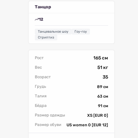
Танцор
12
Танцевальное шоу
Гоу-гоу
Стриптиз
165 см
Рост
51 кг
Вес
35
Возраст
Грудь
89 см
Талия
63 см
Бёдра
91 см
Размер одежды
XS [EUR 0]
Размер обуви
US women 0 [EUR 12]