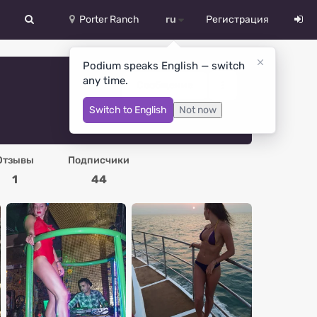
Porter Ranch
ru
Регистрация
中文
Podium speaks English — switch
any time.
Deutsch
Сообщение
Switch to English
Not now
English
Español
Отзывы
Подписчики
Русский
1
44
Український