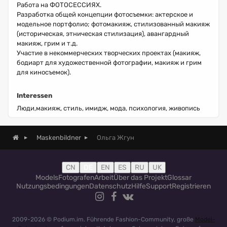
Работа на ФОТОСЕССИЯХ.
Разработка общей концепции фотосъемки: актерское и
модельное портфолио; фотомакияж, стилизованный макияж
(историческая, этническая стилизация), авангардный
макияж, грим и т.д.
Участие в некоммерческих творческих проектах (макияж,
бодиарт для художественной фотографии, макияж и грим
для киносъемок).
Interessen
Люди,макияж, стиль, имидж, мода, психология, живопись
Ольга Жгун
Maskenbildner
CN
DE
EN
ES
RU
UK
Models
Fotografen
Arbeit
Über das Projekt
Glossar
Nutzungsbedingungen
Datenschutz
Hilfe
Support
Registrieren
2009-2026 © Podium.im. Führende Fashion-Community, große
Model-