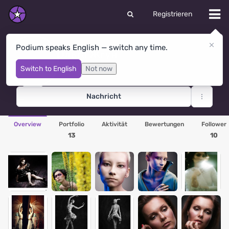
Registrieren
Podium speaks English — switch any time.
Ольга Жгун
Sankt Petersburg
· Russland
Switch to English
Not now
Nachricht
Overview
Portfolio
Aktivität
Bewertungen
Follower
13
10