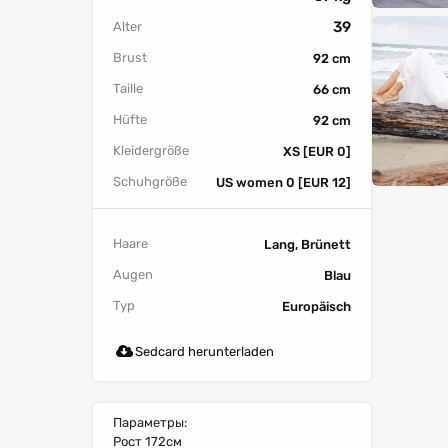
39
Alter
Brust
92 cm
Taille
66 cm
Hüfte
92 cm
Kleidergröße
XS [EUR 0]
Schuhgröße
US women 0 [EUR 12]
Haare
Lang, Brünett
Augen
Blau
Typ
Europäisch
Sedcard herunterladen
Параметры:
Рост 172см