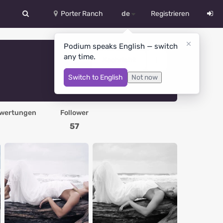
Porter Ranch
de
Registrieren
中文
Podium speaks English — switch
any time.
Deutsch
Nachricht
Switch to English
Not now
English
Español
wertungen
Follower
Русский
57
Український