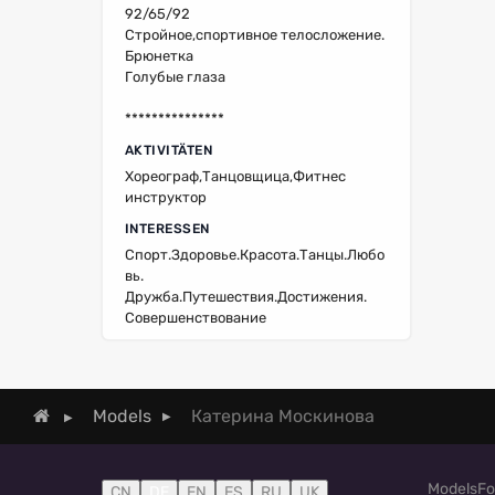
92/65/92
Стройное,спортивное телосложение.
Брюнетка
Голубые глаза
***************
AKTIVITÄTEN
Хореограф,Танцовщица,Фитнес
инструктор
INTERESSEN
Спорт.Здоровье.Красота.Танцы.Любо
вь.
Дружба.Путешествия.Достижения.
Совершенствование
Катерина Москинова
Models
Models
Fo
CN
DE
EN
ES
RU
UK