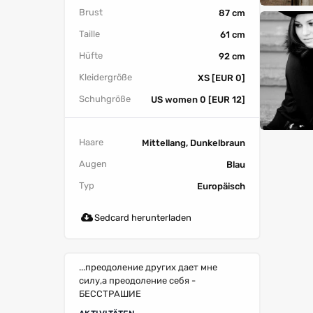
Brust
87 cm
Taille
61 cm
Hüfte
92 cm
Kleidergröße
XS [EUR 0]
Schuhgröße
US women 0 [EUR 12]
Haare
Mittellang, Dunkelbraun
Augen
Blau
Typ
Europäisch
Sedcard herunterladen
...преодоление других дает мне
силу,а преодоление себя -
БЕССТРАШИЕ