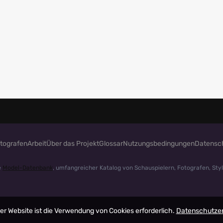
tografen
Arbeit
Über das Projekt
Glossar
Nutzungsbedingungen
Datensc
e
Model-Datenbank
, umfangreicher Katalog von Schauspielern, Fotografen, Sty
der Website ist die Verwendung von Cookies erforderlich.
Datenschutzer