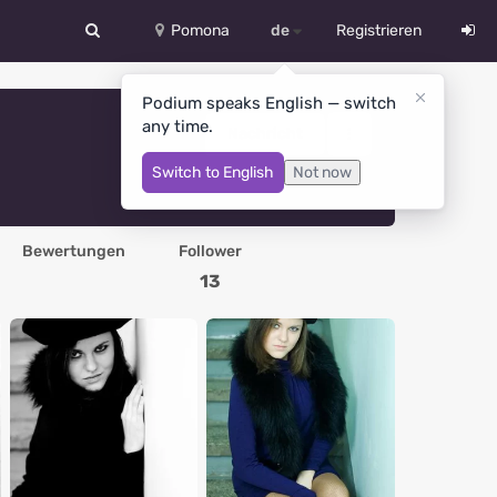
Pomona
de
Registrieren
中文
Podium speaks English — switch
any time.
Deutsch
Nachricht
Switch to English
Not now
English
Español
Bewertungen
Follower
Русский
13
Український