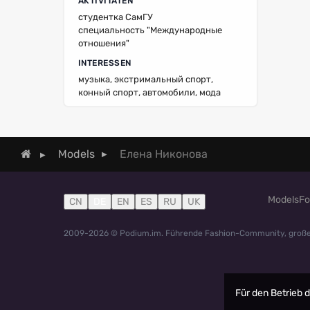
AKTIVITÄTEN
студентка СамГУ
специальность "Международные
отношения"
INTERESSEN
музыка, экстримальный спорт,
конный спорт, автомобили, мода
Елена Никонова
Models
Models
Fo
CN
DE
EN
ES
RU
UK
2009-2026 © Podium.im. Führende Fashion-Community, groß
Für den Betrieb 