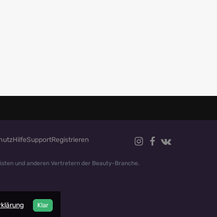
hutz
Hilfe
Support
Registrieren
listen und anderen Vertretern der Beauty-Branche.
klärung
Klar