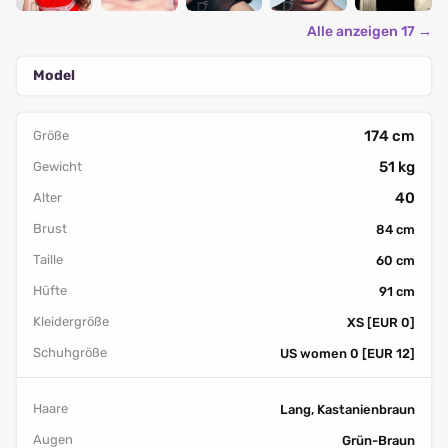
Alle anzeigen 17 →
Model
174 cm
Größe
51 kg
Gewicht
40
Alter
Brust
84 cm
Taille
60 cm
Hüfte
91 cm
Kleidergröße
XS [EUR 0]
Schuhgröße
US women 0 [EUR 12]
Haare
Lang, Kastanienbraun
Augen
Grün-Braun