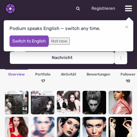
Registrieren
Podium speaks English — switch any time.
Анна Конькова
Nowosibirsk
· Russland
Switch to English
Not now
Nachricht
Overview
Portfolio
Aktivität
Bewertungen
Follower
17
10