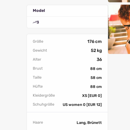
Model
3
176 cm
Größe
52 kg
Gewicht
36
Alter
Brust
88 cm
Taille
58 cm
Hüfte
88 cm
Kleidergröße
XS [EUR 0]
Schuhgröße
US women 0 [EUR 12]
Haare
Lang, Brünett