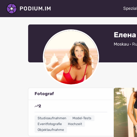
PODIUM.IM
Spezial
Model
Елена
Schaus
Moskau
· R
Tänze
Fotog
Stylis
Maske
Fotograf
Moded
2
Video
Studioaufnahmen
Model-Tests
Retus
Eventfotografie
Hochzeit
Objektaufnahme
Alle S