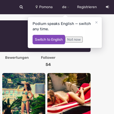
Pomona
de
Registrieren
中文
Podium speaks English — switch
any time.
Deutsch
Nachricht
Switch to English
Not now
English
Español
Bewertungen
Follower
Русский
54
Український