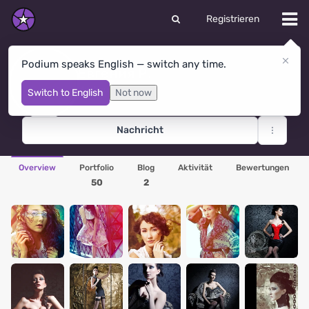
Registrieren
Podium speaks English — switch any time.
Евгения Р.
Moskau
· Russland
Switch to English
Not now
Nachricht
Overview
Portfolio
Blog
Aktivität
Bewertungen
50
2