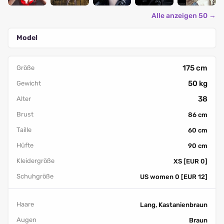
Alle anzeigen 50 →
Model
175 cm
Größe
50 kg
Gewicht
38
Alter
Brust
86 cm
Taille
60 cm
Hüfte
90 cm
Kleidergröße
XS [EUR 0]
Schuhgröße
US women 0 [EUR 12]
Haare
Lang, Kastanienbraun
Augen
Braun