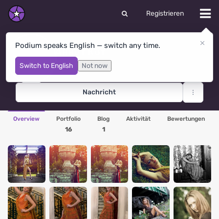
Registrieren
Podium speaks English — switch any time.
Аннет Кот
Sankt Petersburg
· Russland
Switch to English
Not now
Nachricht
Overview
Portfolio
Blog
Aktivität
Bewertungen
16
1