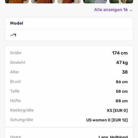
Alle anzeigen 16 →
Model
1
174 cm
Größe
47 kg
Gewicht
38
Alter
Brust
86 cm
Taille
58 cm
Hüfte
88 cm
Kleidergröße
XS [EUR 0]
Schuhgröße
US women 0 [EUR 12]
Haare
Lang, Hellblond