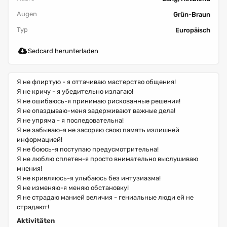
Augen
Grün-Braun
Typ
Europäisch
Sedcard herunterladen
Я не флиртую - я оттачиваю мастерство общения!
Я не кричу - я убедительно излагаю!
Я не ошибаюсь-я принимаю рискованные решения!
Я не опаздываю-меня задерживают важные дела!
Я не упряма - я последовательна!
Я не забываю-я не засоряю свою память излишней
информацией!
Я не боюсь-я поступаю предусмотрительна!
Я не люблю сплетен-я просто внимательно выслушиваю
мнения!
Я не кривляюсь-я улыбаюсь без интузиазма!
Я не изменяю-я меняю обстановку!
Я не страдаю манией величия - гениальные люди ей не
страдают!
Aktivitäten