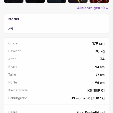
Alle anzeigen 10 →
Model
1
179 cm
Größe
70 kg
Gewicht
34
Alter
Brust
94 cm
Taille
77 cm
Hüfte
96 cm
Kleidergröße
XS [EUR 0]
Schuhgröße
US women 0 [EUR 12]
Haare
Kurz, Dunkelblond