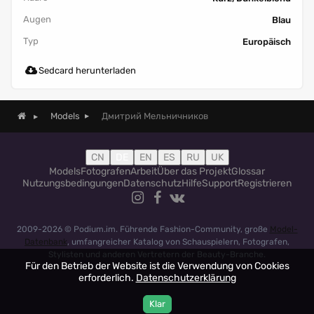
Augen
Blau
Typ
Europäisch
Sedcard herunterladen
Дмитрий Мельничников
Models
CN
DE
EN
ES
RU
UK
Models
Fotografen
Arbeit
Über das Projekt
Glossar
Nutzungsbedingungen
Datenschutz
Hilfe
Support
Registrieren
2009-2026 © Podium.im. Führende Fashion-Community, große
Model-
Datenbank
, umfangreicher Katalog von Schauspielern, Fotografen,
Stylisten und anderen Vertretern der Beauty-Branche.
Für den Betrieb der Website ist die Verwendung von Cookies
erforderlich.
Datenschutzerklärung
Klar