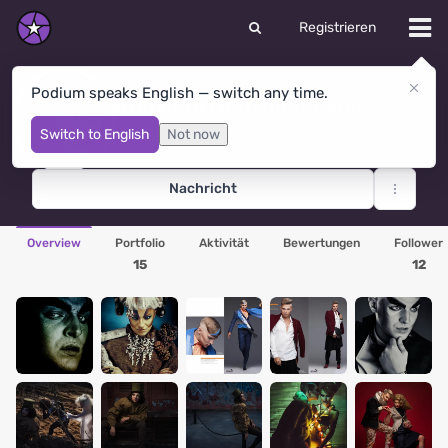
Registrieren
Podium speaks English — switch any time.
Дмитрий Мельничников
Sewerodwinsk
· Russland
Switch to English
Not now
Nachricht
Overview
Portfolio
Aktivität
Bewertungen
Follower
15
12