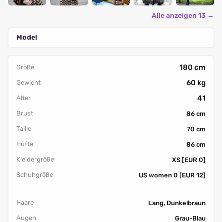
Alle anzeigen 13 →
Model
180 cm
Größe
60 kg
Gewicht
41
Alter
Brust
86 cm
Taille
70 cm
Hüfte
86 cm
Kleidergröße
XS [EUR 0]
Schuhgröße
US women 0 [EUR 12]
Haare
Lang, Dunkelbraun
Augen
Grau-Blau