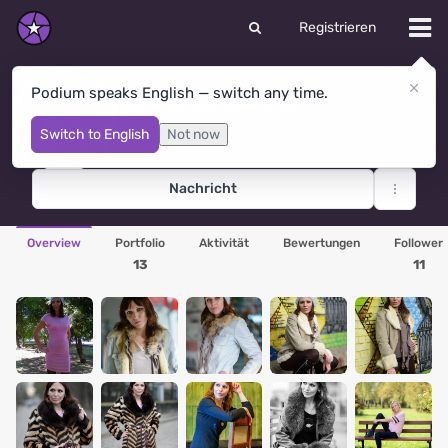
Registrieren
Podium speaks English — switch any time.
Оксана Базовская
Rivne
· Ukraine
Switch to English
Not now
Nachricht
Overview
Portfolio
Aktivität
Bewertungen
Follower
13
11