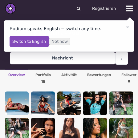
Registrieren
Podium speaks English — switch any time.
Яна Цыганкова
Moskau
· Russland
Switch to English
Not now
Nachricht
Overview
Portfolio
Aktivität
Bewertungen
Follower
15
9