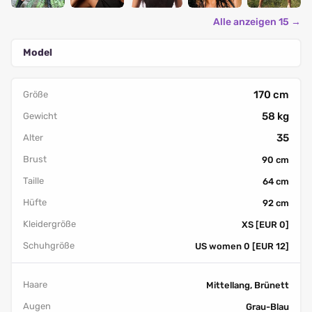
Alle anzeigen 15 →
Model
170 cm
Größe
58 kg
Gewicht
35
Alter
Brust
90 cm
Taille
64 cm
Hüfte
92 cm
Kleidergröße
XS [EUR 0]
Schuhgröße
US women 0 [EUR 12]
Haare
Mittellang, Brünett
Augen
Grau-Blau