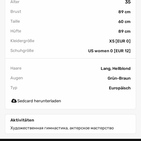
35
Alter
Brust
89 cm
Taille
60 cm
Hüfte
89 cm
Kleidergröße
XS [EUR 0]
Schuhgröße
US women 0 [EUR 12]
Haare
Lang, Hellblond
Augen
Grün-Braun
Typ
Europäisch
Sedcard herunterladen
Aktivitäten
Художественная гимнастика, актерское мастерство