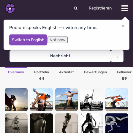
Registrieren
Podium speaks English — switch any time.
Илона Герасимова
Moskau
· Russland
Switch to English
Not now
Nachricht
Overview
Portfolio
Aktivität
Bewertungen
Follower
44
89