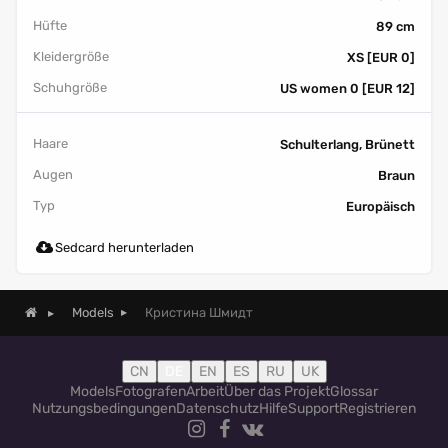
Hüfte
89 cm
Kleidergröße
XS [EUR 0]
Schuhgröße
US women 0 [EUR 12]
Haare
Schulterlang, Brünett
Augen
Braun
Typ
Europäisch
Sedcard herunterladen
Кристина Шмидт
Models
CN
DE
EN
ES
RU
UK
Models
Fotografen
Arbeit
Über das Projekt
Glossar
Nutzungsbedingungen
Datenschutz
Hilfe
Support
Registrieren