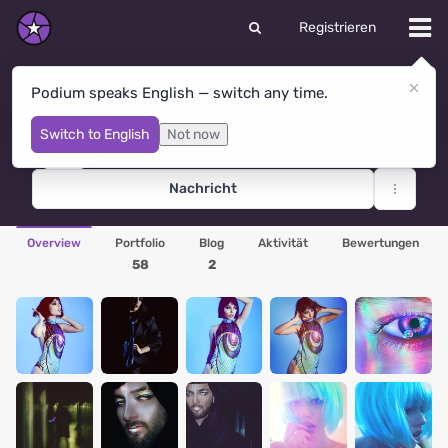
Registrieren
Кристина Шмидт
Podium speaks English — switch any time.
Ufa
· Russland
Switch to English
Not now
Editor's Pick × 1
Nachricht
Overview
Portfolio
Blog
Aktivität
Bewertungen
58
2