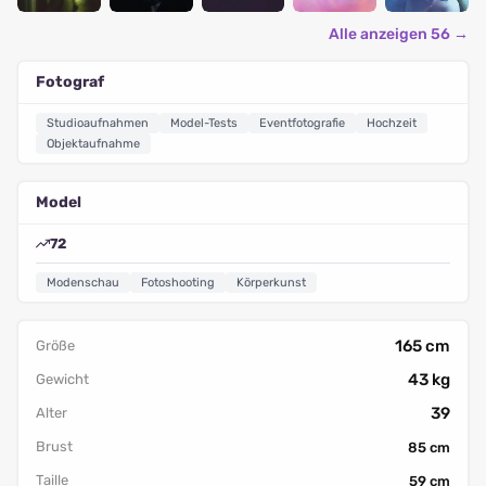
Alle anzeigen 56 →
Fotograf
Studioaufnahmen
Model-Tests
Eventfotografie
Hochzeit
Objektaufnahme
Model
72
Modenschau
Fotoshooting
Körperkunst
165 cm
Größe
43 kg
Gewicht
39
Alter
Brust
85 cm
Taille
59 cm