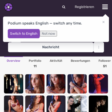
Registrieren
Podium speaks English — switch any time.
Олечка Бронникова
Minsk
· Weißrussland
Switch to English
Not now
Nachricht
Overview
Portfolio
Aktivität
Bewertungen
Follower
11
51