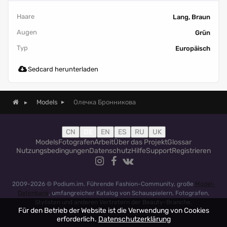
Haare
Lang, Braun
Augen
Grün
Typ
Europäisch
Sedcard herunterladen
Олечка Бронникова
Models
CN
DE
EN
ES
RU
UK
Models
Fotografen
Arbeit
Über das Projekt
Glossar
Nutzungsbedingungen
Datenschutz
Hilfe
Support
Registrieren
2009-2026 © Podium.im. Führende Fashion-Community, große
Model-
Datenbank
, umfangreicher Katalog von Schauspielern, Fotografen,
Stylisten und anderen Vertretern der Beauty-Branche.
Für den Betrieb der Website ist die Verwendung von Cookies
erforderlich.
Datenschutzerklärung