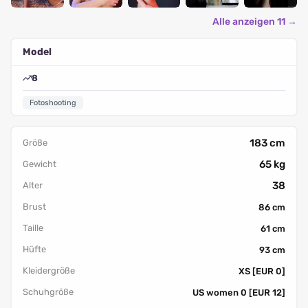
Alle anzeigen 11 →
Model
8
Fotoshooting
183 cm
Größe
65 kg
Gewicht
38
Alter
Brust
86 cm
Taille
61 cm
Hüfte
93 cm
Kleidergröße
XS [EUR 0]
Schuhgröße
US women 0 [EUR 12]