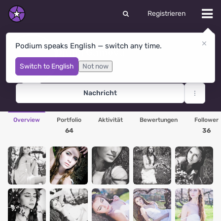
Registrieren
Podium speaks English — switch any time.
Djulia Gamova
Mykolayiv
· Ukraine
Switch to English
Not now
Nachricht
Overview
Portfolio
Aktivität
Bewertungen
Follower
64
36