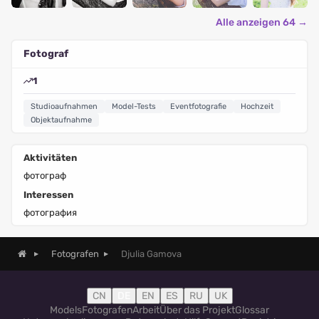
Alle anzeigen 64 →
Fotograf
1
Studioaufnahmen
Model-Tests
Eventfotografie
Hochzeit
Objektaufnahme
Aktivitäten
фотограф
Interessen
фотография
Djulia Gamova
Fotografen
CN
DE
EN
ES
RU
UK
Models
Fotografen
Arbeit
Über das Projekt
Glossar