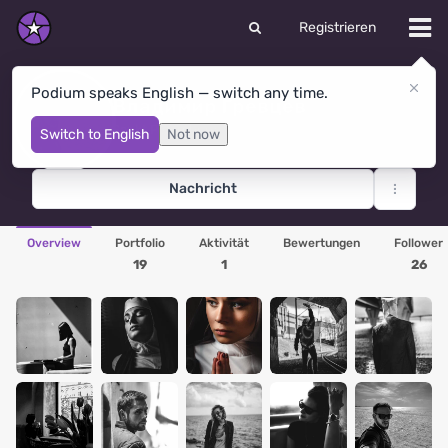
Registrieren
Podium speaks English — switch any time.
Владимир Гревцев
Sankt Petersburg
· Russland
Switch to English
Not now
Nachricht
Overview
Portfolio
Aktivität
Bewertungen
Follower
19
1
26