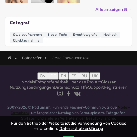
Alle anzeigen 8 →
Fotograf
Studioaufnahmen
Model-Tests
Eventfotografie
Hochzeit
Objektaufnahme
Лена Гречановская
Fotografen
CN
DE
EN
ES
RU
UK
Models
Fotografen
Arbeit
Über das Projekt
Glossar
Nutzungsbedingungen
Datenschutz
Hilfe
Support
Registrieren
2009-2026 © Podium.im. Führende Fashion-Community, große
Model-
Datenbank
, umfangreicher Katalog von Schauspielern, Fotografen,
Stylisten und anderen Vertretern der Beauty-Branche.
Für den Betrieb der Website ist die Verwendung von Cookies
erforderlich.
Datenschutzerklärung