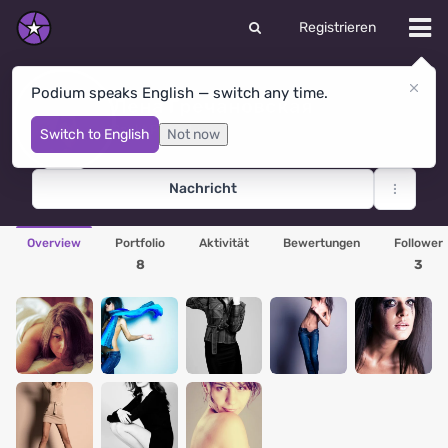
Registrieren
Podium speaks English — switch any time.
Лена Гречановская
Sankt Petersburg
· Russland
Switch to English
Not now
Nachricht
Overview
Portfolio
Aktivität
Bewertungen
Follower
8
3