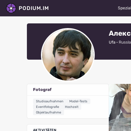
PODIUM.IM
Spezial
Model
Алекс
Schaus
Ufa
· Russl
Tänze
Fotog
Stylis
Maske
Fotograf
Moded
Studioaufnahmen
Model-Tests
Video
Eventfotografie
Hochzeit
Objektaufnahme
Retus
Alle S
AKTIVITÄTEN