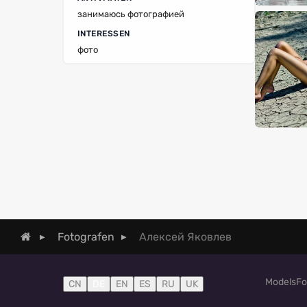
занимаюсь фотографией
INTERESSEN
фото
Алексей Яковлев
Fotografen
Models
Fo
CN
DE
EN
ES
RU
UK