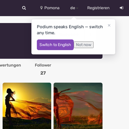
Pomona
de
Registrieren
中文
Podium speaks English — switch
any time.
Deutsch
Nachricht
Switch to English
Not now
English
Español
wertungen
Follower
Русский
27
Український