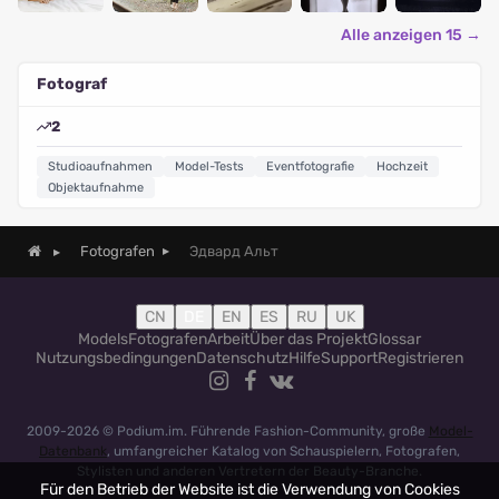
Alle anzeigen 15 →
Fotograf
2
Studioaufnahmen
Model-Tests
Eventfotografie
Hochzeit
Objektaufnahme
Эдвард Альт
Fotografen
CN
DE
EN
ES
RU
UK
Models
Fotografen
Arbeit
Über das Projekt
Glossar
Nutzungsbedingungen
Datenschutz
Hilfe
Support
Registrieren
2009-2026 © Podium.im. Führende Fashion-Community, große
Model-
Datenbank
, umfangreicher Katalog von Schauspielern, Fotografen,
Stylisten und anderen Vertretern der Beauty-Branche.
Für den Betrieb der Website ist die Verwendung von Cookies