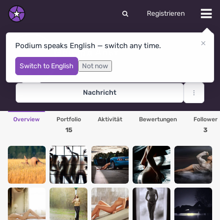
Registrieren
Podium speaks English — switch any time.
Эдвард Альт
Nowosibirsk
· Russland
Switch to English
Not now
Nachricht
Overview
Portfolio
Aktivität
Bewertungen
Follower
15
3