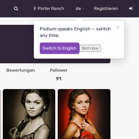
Porter Ranch
de
Registrieren
中文
Podium speaks English — switch
any time.
Deutsch
Nachricht
Switch to English
Not now
English
Español
Bewertungen
Follower
Русский
91
Український