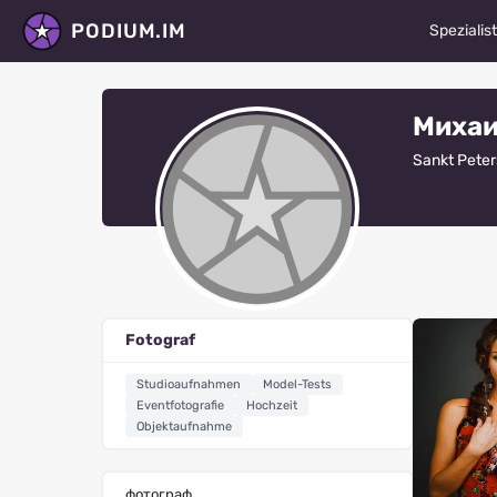
PODIUM.IM
Spezialis
Models
Михаи
Schauspi
Sankt Pete
Tänzer
Fotograf
Stylisten
Maskenbi
Fotograf
Modedes
Studioaufnahmen
Model-Tests
Videogra
Eventfotografie
Hochzeit
Objektaufnahme
Retusch
Alle Spez
фотограф