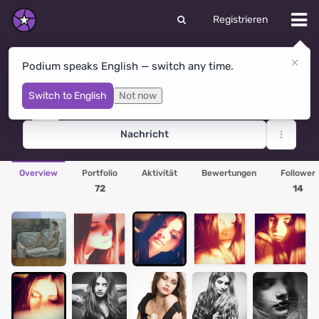
Registrieren
Podium speaks English — switch any time.
Марина Масс
Moskau
· Russland
Switch to English
Not now
Nachricht
Overview
Portfolio
Aktivität
Bewertungen
Follower
72
14