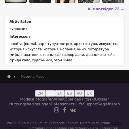
Alle anzeigen 72 →
Aktivitäten
художник
Interessen
creative journal, анри тулуз-лотрек, архитектура, искусство,
история искусств, история, испания, кино, литература,
мифы, писатели, страны, сальвадор дали, франциско гойя,
фрида кало, художники, эгон шиле
Марина Масс
CN
DE
EN
ES
RU
UK
Models
Fotografen
Arbeit
Über das Projekt
Glossar
Nutzungsbedingungen
Datenschutz
Hilfe
Support
Registrieren
2009-2026 © Podium.im. Führende Fashion-Community, große
Model-
Datenbank
, umfangreicher Katalog von Schauspielern, Fotografen,