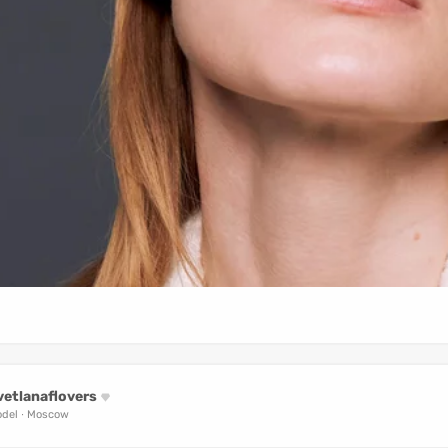
vetlanaflovers
del
Moscow