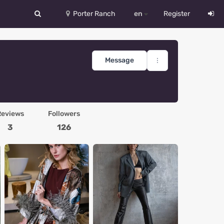
Porter Ranch
en
Register
中文
Deutsch
Message
English
Español
Reviews
Followers
Русский
3
126
Український