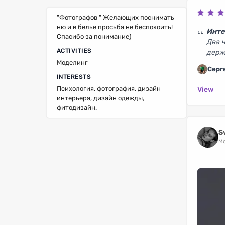
"Фотографов " Желающих поснимать
ню и в белье просьба не беспокоить!
Инте
Спасибо за понимание)
Два 
ACTIVITIES
держ
Моделинг
Серг
INTERESTS
Психология, фотография, дизайн
View
интерьера, дизайн одежды,
фитодизайн.
S
Mo