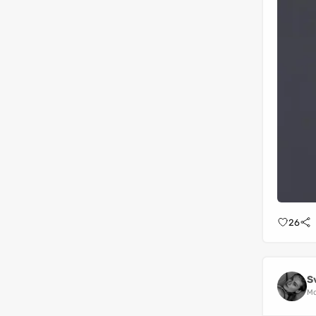
26
S
Mo