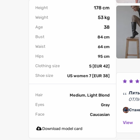
178 cm
Height
53 kg
Weight
38
Age
Bust
84 cm
Waist
64 cm
Hips
95 cm
Clothing size
S [EUR 42]
Shoe size
US women 7 [EUR 38]
Пять
Hair
Medium, Light Blond
ОТЛИ
Eyes
Gray
Стан
Face
Caucasian
View
Download model card