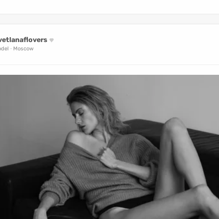
vetlanaflovers
del
Moscow