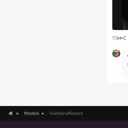
24
Svetlanaflovers
Models