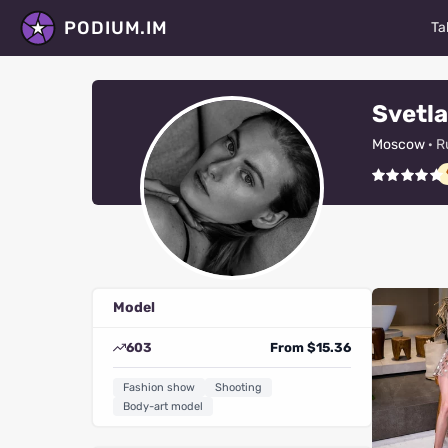
PODIUM.IM
Ta
M
Svetla
Ac
Moscow
· R
D
P
St
Ma
Model
Fa
603
From $15.36
V
Fashion show
Shooting
R
Body-art model
Al